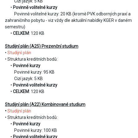
Cizí jazyk: 5 KB
•
Povinně volitelné kurzy
Povinně volitelné kurzy: 20 KB (kromě PVK odborných praxí a
zahraničního pobytu - viz vždy dle aktuální nabídky KGER v daném
semestru)
•
CELKEM
: 120 KB
Studijní plán (A25) Prezenční studium
•
Studijní plán
• Struktura kreditních bodů:
•
Povinné kurzy
Povinné kurzy: 95 KB
Cizí jazyk: 5 KB
•
Povinně volitelné kurzy
•
CELKEM
: 120 KB
Studijní plán (A22) Kombinované studium
•
Studijní plán
• Struktura kreditních bodů:
•
Povinné kurzy
Povinné kurzy: 100 KB
•
Povinně volitelné kurzy