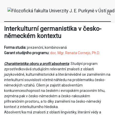
Interkulturní germanistika v česko-
německém kontextu
Forma studia:
prezenční, kombinovaná
Garant studijního programu:
doc. Mgr. Renata Cornejo, Ph.D.
Charakteristika oboru a profil absolventa
: Studijní program
zprostředkovává studujícím relevantní znalosti z oblasti
jazykovědné, kulturněhistorické a literárněvědné se zaměřením na
interkulturní souvislosti včetně náhledu na problematiku česko-
německých vztahů. Cílem je zajistit absolventům
konkurenceschopnost na českém i evropském pracovním trhu,
zejména pak v česko-německém a česko-rakouském
příhraničním prostoru, a to díky zaměření na česko-německý
kontext z interkulturního hlediska.
Absolvent/ka má znalosti z oblasti lingvistiky, literární vědy a