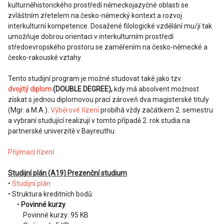
kulturněhistorického prostředí německojazyčné oblasti se
zvláštním zřetelem na česko-německý kontext a rozvoj
interkulturní kompetence. Dosažené filologické vzdělání mu/jí tak
umožňuje dobrou orientaci v interkulturním prostředí
středoevropského prostoru se zaměřením na česko-německé a
česko-rakouské vztahy.
Tento studijní program je možné studovat také jako tzv.
dvojitý diplom
(DOUBLE DEGREE),
kdy má absolvent možnost
získat s jednou diplomovou prací zároveň dva magisterské tituly
(Mgr. a M.A.).
Výběrové řízení
probíhá vždy začátkem 2. semestru
a vybraní studující realizují v tomto případě 2. rok studia na
partnerské univerzitě v Bayreuthu.
Přijímací řízení
Studijní plán (A19) Prezenční studium
•
Studijní plán
• Struktura kreditních bodů:
•
Povinné kurzy
Povinné kurzy: 95 KB