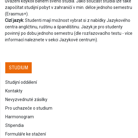
uvážení kdykoli během svého studia. Jako součást studia lze také
započítat studijní pobyt v zahraničí v min. délce jednoho semestru
(Erasmus+).
Cizí jazyk:
Studenti mají možnost vybrat si z nabídky Jazykového
centra angličtinu, ruštinu a španělštinu. Jazyk je pro studenty
povinný po dobu jednoho semestru (dle rozřazovacího testu - více
informací naleznete v sekci Jazykové centrum).
STUDIUM
Studijní oddělení
Kontakty
Nevyzvednuté zásilky
Pro uchazeče o studium
Harmonogram
Stipendia
Formuláře ke stažení