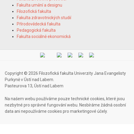
Fakulta umění a designu
Filozofická fakulta
Fakulta zdravotnických studií
Přírodovědecká fakulta
Pedagogická fakulta
Fakulta sociálně ekonomická
Copyright © 2026 Filozofická fakulta Univerzity Jana Evangelisty
Purkyně v Ústí nad Labem.
Pasteurova 13, Ústí nad Labem
Na našem webu používáme pouze technické cookies, které jsou
nezbytné pro správné fungování webu. Nesbíráme žádná osobní
data ani nepoužíváme cookies pro marketingové účely.