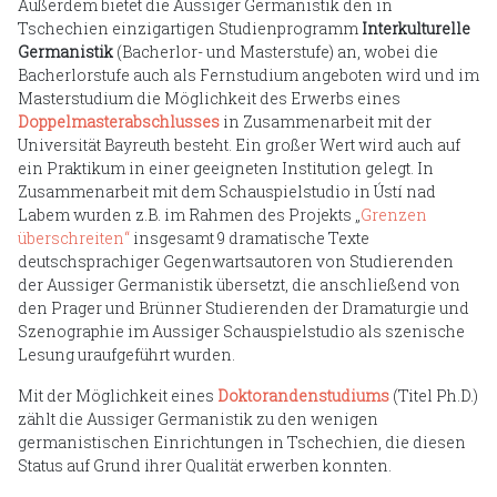
Außerdem bietet die Aussiger Germanistik den in
Tschechien einzigartigen Studienprogramm
Interkulturelle
Germanistik
(Bacherlor- und Masterstufe) an, wobei die
Bacherlorstufe auch als Fernstudium angeboten wird und im
Masterstudium die Möglichkeit des Erwerbs eines
Doppelmasterabschlusses
in Zusammenarbeit mit der
Universität Bayreuth besteht. Ein großer Wert wird auch auf
ein Praktikum in einer geeigneten Institution gelegt. In
Zusammenarbeit mit dem Schauspielstudio in Ústí nad
Labem wurden z.B. im Rahmen des Projekts „
Grenzen
überschreiten“
insgesamt 9 dramatische Texte
deutschsprachiger Gegenwartsautoren von Studierenden
der Aussiger Germanistik übersetzt, die anschließend von
den Prager und Brünner Studierenden der Dramaturgie und
Szenographie im Aussiger Schauspielstudio als szenische
Lesung uraufgeführt wurden.
Mit der Möglichkeit eines
Doktorandenstudiums
(Titel Ph.D.)
zählt die Aussiger Germanistik zu den wenigen
germanistischen Einrichtungen in Tschechien, die diesen
Status auf Grund ihrer Qualität erwerben konnten.