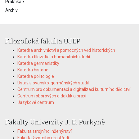
Praktika
Archiv
Filozofická fakulta UJEP
Katedra archivnictví a pomocných věd historických
Katedra filozofie a humanitních studií
Katedra germanistiky
Katedra historie
Katedra politologie
Ústav slovansko-germánských studií
Centrum pro dokumentaci a digitalizaci kulturního dědictví
Centrum oborových didaktik a praxí
Jazykové centrum
Fakulty Univerzity J. E. Purkyně
Fakulta strojního inženýrství
Fakulta životního prostředí