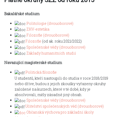
Bakalářské studium
Politologie (dvouoborové)
ZHV-estetika
F
ilozofie (dvouoborové)
Filozofie
(od ak. roku 2021/2022)
Společenské vědy (dvouoborové)
Základy humanitních studií
Navazující magisterské studium
Politická filozofie
U studentů, kteří nastoupili do studia v roce 2018/2019
nebo dříve, budou z jejich zkoušky vyřazeny okruhy
založené na kurzech, které v té době, kdy je
absolvovali, měly zásadně jiný obsah.
Společenské vědy (dvouoborové)
Učitelství společenských věd (dvouoborové)
Občanská výchova pro základní školy