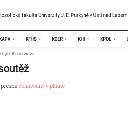
KAPV
KFHS
KGER
KHI
KPOL
ká grantová soutěž
soutěž
u přesně
definovány v platné