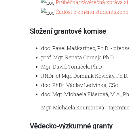
Průběžná/závěrečná zpráva st
Žádost o změnu studentského 
Složení grantové komise
doc. Pavel Maškarinec, Ph.D. - před
prof. Mgr. Renata Cornejo Ph.D.
Mgr. David Tomíček, Ph.D.
RNDr. et Mgr. Dominik Kevický, Ph.D.
doc. PhDr. Václav Ledvinka, CSc.
doc. Mgr. Michaela Fišerová, M.A., Ph
Mgr. Michaela Koumarová - tajemni
Vědecko-výzkumné granty