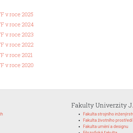
FF v roce 2025
FF v roce 2024
FF v roce 2023
FF v roce 2022
F v roce 2021
FF v roce 2020
Fakulty Univerzity J
ch
Fakulta strojního inženýrst
Fakulta životního prostředí
Fakulta umění a designu
Filozofická fakulta