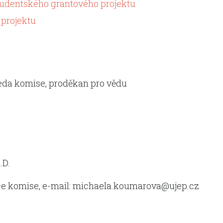
udentského grantového projektu
projektu
seda komise, proděkan pro vědu
.D.
ce komise, e-mail: michaela.koumarova@ujep.cz