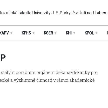
KAPV
KFHS
KGER
KHI
KPOL
EP
 je stálým poradním orgánem děkana/děkanky pro
ědecké a výzkumné činnosti v rámci akademické