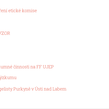
ření etické komise
 VZOR
kumné činnosti na FF UJEP
 výzkumu
gelisty Purkyně v Ústí nad Labem