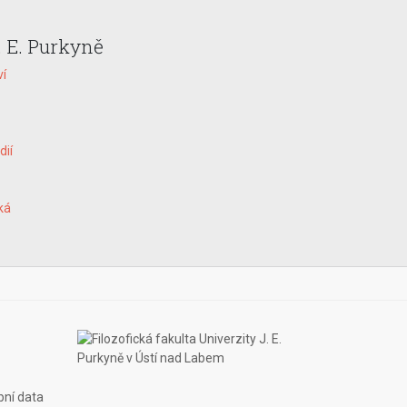
. E. Purkyně
ví
dií
ká
bní data