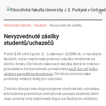
Filozofická fakulta
Studium
Nevyzvednuté zásilky
Nevyzvednuté zásilky
studentů/uchazečů
Podle § 68 odst.3 písm. f) - i) zákona č. 111/1998 sb., o vysokých
školách, nelze nepřevzaté poštovní zásilky vyvěšovat na
úřední desku. Dle tohoto zákona je zásilka, která se vrátila s
poznámkou nevyzvednuto, považována
za 15 dní od jejího
uložení na poště za doručenou
. Od tohoto termínu také
probíhají veškeré lhůty pro odvolání.
Z tohoto důvodu vám doporučujeme sledovat tuto schránku,
kde budeme pravidelně uveřejňovat seznam studentů, kteří
mají uložený svůj nepřevzatý dopis na Studijním oddělení.