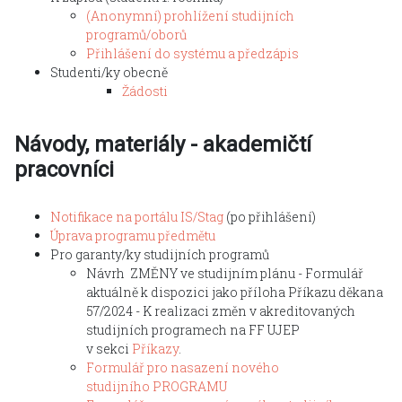
(Anonymní) prohlížení studijních
programů/oborů
Přihlášení do systému a předzápis
Studenti/ky obecně
Žádosti
Návody, materiály - akademičtí
pracovníci
Notifikace na portálu IS/Stag
(po přihlášení)
Úprava programu předmětu
Pro garanty/ky studijních programů
Návrh ZMĚNY ve studijním plánu - Formulář
aktuálně k dispozici jako příloha Příkazu děkana
57/2024 - K realizaci změn v akreditovaných
studijních programech na FF UJEP
v sekci
Příkazy
.
Formulář pro nasazení nového
studijního PROGRAMU