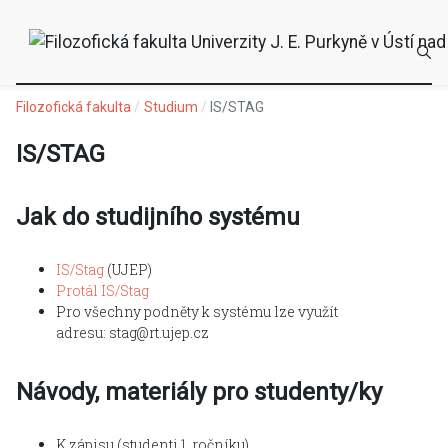
Filozofická fakulta
Studium
IS/STAG
IS/STAG
Jak do studijního systému
IS/Stag
(UJEP)
Protál IS/Stag
Pro všechny podněty k systému lze využít
adresu: stag@rt.ujep.cz
Návody, materiály pro studenty/ky
K zápisu (studenti 1. ročníku)