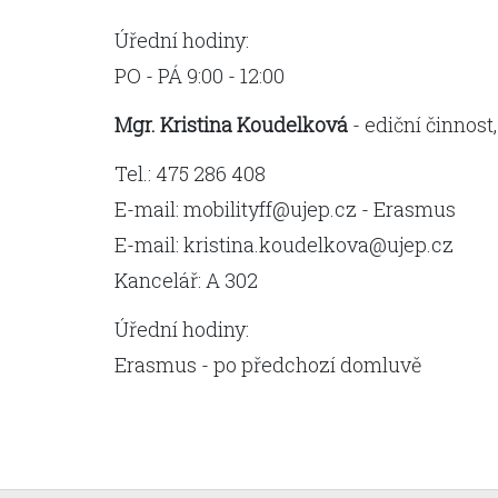
Úřední hodiny:
PO - PÁ 9:00 - 12:00
Mgr. Kristina Koudelková
- ediční činnost
Tel.: 475 286 408
E-mail: mobilityff@ujep.cz - Erasmus
E-mail: kristina.koudelkova@ujep.cz
Kancelář: A 302
Úřední hodiny:
Erasmus - po předchozí domluvě