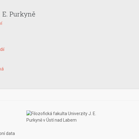
. E. Purkyně
ví
dií
ká
bní data