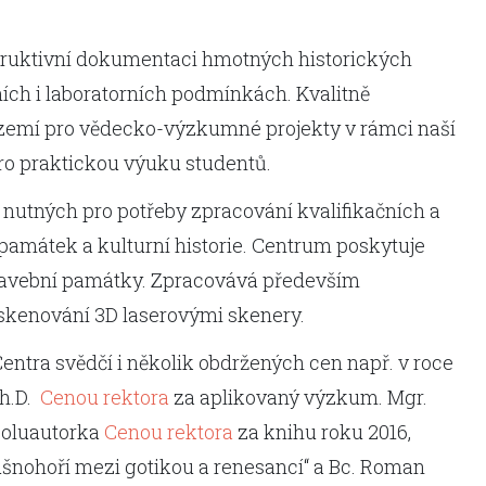
truktivní dokumentaci hmotných historických
ích i laboratorních podmínkách. Kvalitně
ázemí pro vědecko-výzkumné projekty v rámci naší
pro praktickou výuku studentů.
nutných pro potřeby zpracování kvalifikačních a
amátek a kulturní historie. Centrum poskytuje
tavební památky. Zpracovává především
skenování 3D laserovými skenery.
ntra svědčí i několik obdržených cen např. v roce
Ph.D.
Cenou rektora
za aplikovaný výzkum. Mgr.
poluautorka
Cenou rektora
za knihu roku 2016,
ušnohoří mezi gotikou a renesancí“ a Bc. Roman