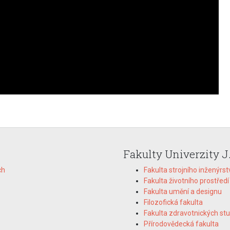
Fakulty Univerzity J
ch
Fakulta strojního inženýrst
Fakulta životního prostředí
Fakulta umění a designu
Filozofická fakulta
Fakulta zdravotnických stu
Přírodovědecká fakulta