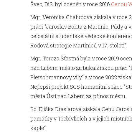
Švec, DiS. byl oceněn v roce 2016
Cenou W
Mgr. Veronika Chalupová získala v roce 
práci "Jaroslav Bořita z Martinic. Pády a 
celostátní studentské vědecké konferen
Rodová strategie Martiniců v 17. století".
Mgr. Tereza Šťastná byla v roce 2019 oc
nad Labem-město za bakalářskou práci "
Pietschmannovy vily" a v roce 2022 získa
Nejlepší projekt SGS humanitní sekce "Sto
města Ústí nad Labem za přínos městu.
Bc. Eliška Draslarová získala Cenu Jarosl
památky v Třebívlicích a v jejich místní
kaple‘‘.