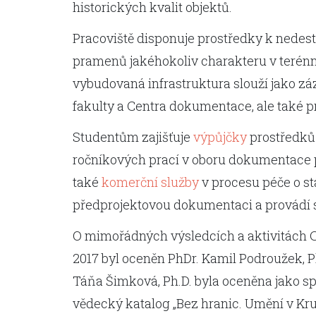
historických kvalit objektů.
Pracoviště disponuje prostředky k nedes
pramenů jakéhokoliv charakteru v terénn
vybudovaná infrastruktura slouží jako z
fakulty a Centra dokumentace, ale také 
Studentům zajišťuje
výpůjčky
prostředků 
ročníkových prací v oboru dokumentace p
také
komerční služby
v procesu péče o s
předprojektovou dokumentaci a provádí 
O mimořádných výsledcích a aktivitách Ce
2017 byl oceněn PhDr. Kamil Podroužek, 
Táňa Šimková, Ph.D. byla oceněna jako s
vědecký katalog „Bez hranic. Umění v Kr