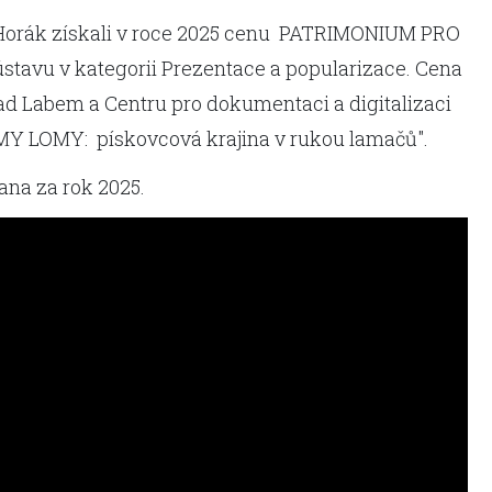
n Horák získali v roce 2025 cenu PATRIMONIUM PRO
avu v kategorii Prezentace a popularizace. Cena
d Labem a Centru pro dokumentaci a digitalizaci
"MY LOMY: pískovcová krajina v rukou lamačů".
ana za rok 2025.