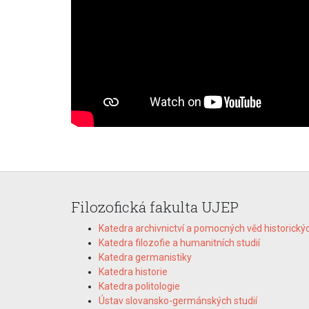
Filozofická fakulta UJEP
Katedra archivnictví a pomocných věd historický
Katedra filozofie a humanitních studií
Katedra germanistiky
Katedra historie
Katedra politologie
Ústav slovansko-germánských studií