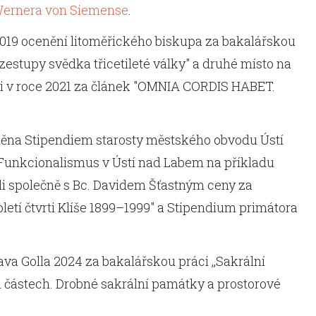
ernera von Siemense
.
2019 ocenění litoměřického biskupa za bakalářskou
vzestupy svědka třicetileté války" a druhé místo na
ci v roce 2021 za článek "OMNIA CORDIS HABET.
eněna Stipendiem starosty městského obvodu Ústí
Funkcionalismus v Ústí nad Labem na příkladu
li společně s Bc. Davidem Šťastným ceny za
letí čtvrti Klíše 1899–1999" a Stipendium primátora
ava Golla 2024 za bakalářskou práci ‚‚Sakrální
ch částech. Drobné sakrální památky a prostorové