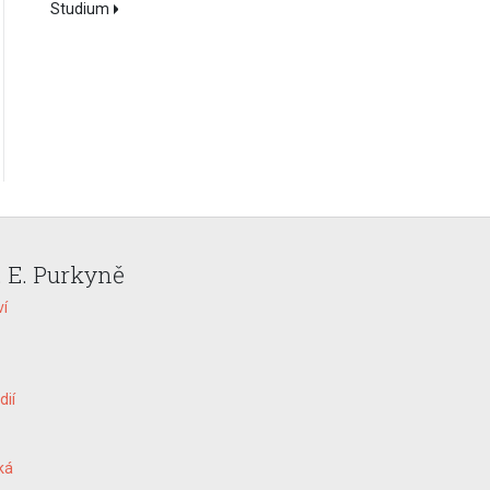
Studium
. E. Purkyně
ví
dií
ká