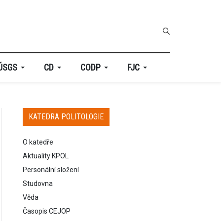
ÚSGS
CD
CODP
FJC
KATEDRA POLITOLOGIE
O katedře
Aktuality KPOL
Personální složení
Studovna
Věda
Časopis CEJOP