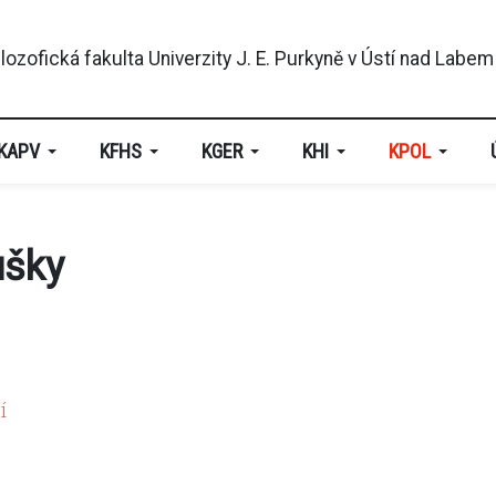
KAPV
KFHS
KGER
KHI
KPOL
ušky
í