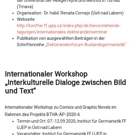
der Universität der Heiligen Kyrill und Method in Turnau
(Trnava)
Organisation: Dr. habil. Renata Cornejo (Ústí nad Labem)
Webseite:
http://konffer.ff.ujep.cz/index.php/de/bevorstehende-
tagungen/internationales-doktorandenseminar
Publikation von ausgewählten Beiträgen in der
Schriftenreihe
„Doktorandenforum Auslandsgermanistik“
Internationaler Workshop
„Interkulturelle Dialoge zwischen Bild
und Text“
Internationaler Workshop zu Comics und Graphic Novels im
Rahmen des Projekts BTHA-AP-2020-6
Termin und Ort: 07.-12.09.2020, Institut für Germanistik FF
UJEP in Ústí nad Labem
Veranstalter: Institut für Germanistik FF UJEP in