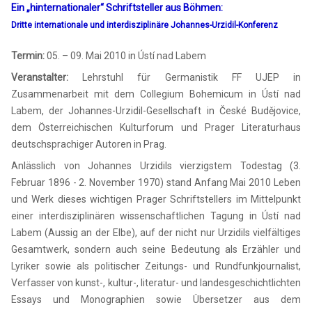
Ein „hinternationaler“ Schriftsteller aus Böhmen:
Dritte internationale und interdisziplinäre Johannes-Urzidil-Konferenz
Termin:
05. – 09. Mai 2010 in Ústí nad Labem
Veranstalter:
Lehrstuhl für Germanistik FF UJEP in
Zusammenarbeit mit dem Collegium Bohemicum in Ústí nad
Labem, der Johannes-Urzidil-Gesellschaft in České Budějovice,
dem Österreichischen Kulturforum und Prager Literaturhaus
deutschsprachiger Autoren in Prag.
Anlässlich von Johannes Urzidils vierzigstem Todestag (3.
Februar 1896 - 2. November 1970) stand Anfang Mai 2010 Leben
und Werk dieses wichtigen Prager Schriftstellers im Mittelpunkt
einer interdisziplinären wissenschaftlichen Tagung in Ústí nad
Labem (Aussig an der Elbe), auf der nicht nur Urzidils vielfältiges
Gesamtwerk, sondern auch seine Bedeutung als Erzähler und
Lyriker sowie als politischer Zeitungs- und Rundfunkjournalist,
Verfasser von kunst-, kultur-, literatur- und landesgeschichtlichten
Essays und Monographien sowie Übersetzer aus dem