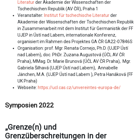
Literatur
der Akademie der Wissenschaften der
Tschechischen Republik (AV ČR), Praha 1
Veranstalter:
Institut für tschechische Literatur
der
Akademie der Wissenschaften der Tschechischen Republik
in Zusammenarbeit mit dem Institut für Germanistik der FF
UJEP in Ústí nad Labem, internationale Konferenz,
organisiert im Rahmen des Projektes GA ČR GA22-07846S
Organisation: prof. Mgr. Renata Cornejo, Ph.D. (UJEP Ústí
nad Labem), doc. PhDr. Zuzana Augustová (ÚČL AV ČR
Praha), MMag. Dr. Marie Brunová (ÚČL AV ČR Praha), Mgr.
Gabriela Šilhavá (UJEP Ústí nad Labem), Annabelle
Jänchen, M.A. (UJEP Ústí nad Labem ), Petra Hanáková (FF
UK Praha)
Webseite:
https://ucl.cas.cz/unvereintes-europa-de/
Symposien 2022
„
Grenze(n) und
Grenzüberschreitungen in der