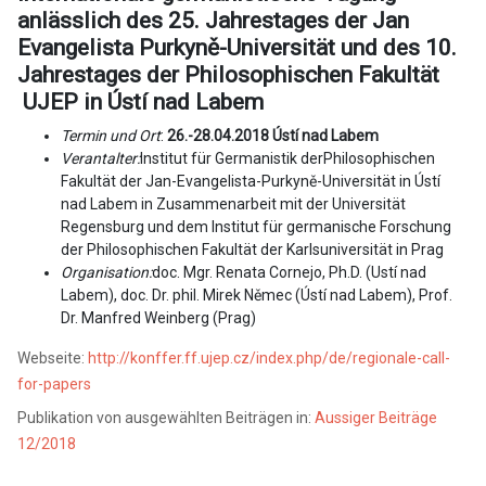
anlässlich des 25. Jahrestages der Jan
Evangelista Purkyně-Universität und des 10.
Jahrestages der Philosophischen Fakultät
UJEP in Ústí nad Labem
Termin und Ort
:
26.-28.04.2018 Ústí nad Labem
Verantalter:
Institut für Germanistik derPhilosophischen
Fakultät der Jan-Evangelista-Purkyně-Universität in Ústí
nad Labem in Zusammenarbeit mit der Universität
Regensburg und dem Institut für germanische Forschung
der Philosophischen Fakultät der Karlsuniversität in Prag
Organisation:
doc. Mgr. Renata Cornejo, Ph.D. (Ustí nad
Labem), doc. Dr. phil. Mirek Němec (Ústí nad Labem), Prof.
Dr. Manfred Weinberg (Prag)
Webseite:
http://konffer.ff.ujep.cz/index.php/de/regionale-call-
for-papers
Publikation von ausgewählten Beiträgen in:
Aussiger Beiträge
12/2018