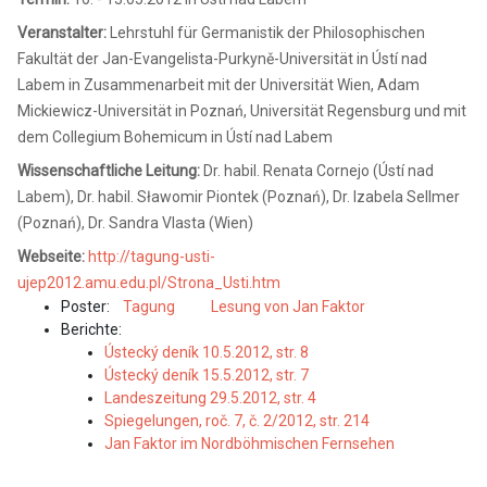
Veranstalter:
Lehrstuhl für Germanistik der Philosophischen
Fakultät der Jan-Evangelista-Purkyně-Universität in Ústí nad
Labem in Zusammenarbeit mit der Universität Wien, Adam
Mickiewicz-Universität in Poznań, Universität Regensburg und mit
dem Collegium Bohemicum in Ústí nad Labem
Wissenschaftliche Leitung:
Dr. habil. Renata Cornejo (Ústí nad
Labem), Dr. habil. Sławomir Piontek (Poznań), Dr. Izabela Sellmer
(Poznań), Dr. Sandra Vlasta (Wien)
Webseite:
http://tagung-usti-
ujep2012.amu.edu.pl/Strona_Usti.htm
Poster:
Tagung
Lesung von Jan Faktor
Berichte:
Ústecký deník 10.5.2012, str. 8
Ústecký deník 15.5.2012, str. 7
Landeszeitung 29.5.2012, str. 4
Spiegelungen, roč. 7, č. 2/2012, str. 214
Jan Faktor im Nordböhmischen Fernsehen