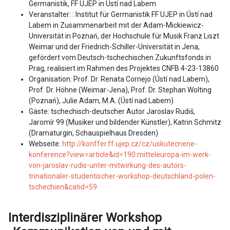
Germanistik, FF UJEP in Ústí nad Labem
Veranstalter: : Institut für Germanistik FF UJEP in Ústí nad
Labem in Zusammenarbeit mit der Adam-Mickiewicz-
Universität in Poznań, der Hochschule für Musik Franz Liszt
Weimar und der Friedrich-Schiller-Universität in Jena,
gefördert vom Deutsch-tschechischen Zukunftsfonds in
Prag, realisiert im Rahmen des Projektes CNFB 4-23-13860
Organisation: Prof. Dr. Renata Cornejo (Ústí nad Labem),
Prof. Dr. Höhne (Weimar-Jena), Prof. Dr. Stephan Wolting
(Poznań), Julie Adam, M.A. (Ústí nad Labem)
Gäste: tschechisch-deutscher Autor Jaroslav Rudiš,
Jaromír 99 (Musiker und bildender Künstler), Katrin Schmitz
(Dramaturgin, Schauspielhaus Dresden)
Webseite:
http://konffer.ff.ujep.cz/cz/uskutecnene-
konference?view=article&id=190:mitteleuropa-im-werk-
von-jaroslav-rudis-unter-mitwirkung-des-autors-
trinationaler-studentischer-workshop-deutschland-polen-
tschechien&catid=59
Interdisziplinärer Workshop