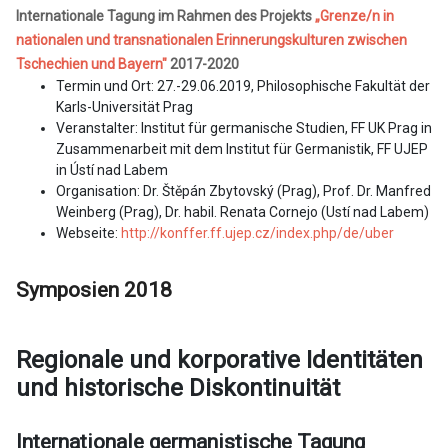
Internationale Tagung im Rahmen des Projekts
„Grenze/n in
nationalen und transnationalen Erinnerungskulturen zwischen
Tschechien und Bayern"
2017-2020
Termin und Ort: 27.-29.06.2019, Philosophische Fakultät der
Karls-Universität Prag
Veranstalter: Institut für germanische Studien, FF UK Prag in
Zusammenarbeit mit dem Institut für Germanistik, FF UJEP
in Ústí nad Labem
Organisation: Dr. Štěpán Zbytovský (Prag), Prof. Dr. Manfred
Weinberg (Prag), Dr. habil. Renata Cornejo (Ustí nad Labem)
Webseite:
http://konffer.ff.ujep.cz/index.php/de/uber
Symposien 2018
Regionale und korporative Identitäten
und historische Diskontinuität
Internationale germanistische Tagung