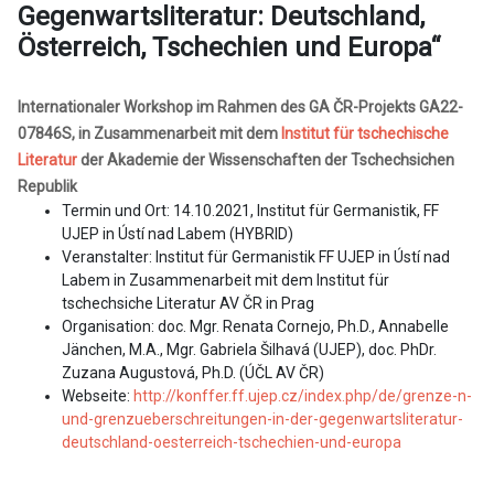
Gegenwartsliteratur: Deutschland,
Österreich, Tschechien und Europa“
Internationaler Workshop im Rahmen des GA ČR-Projekts
GA22-
07846S, in Zusammenarbeit mit dem
Institut für tschechische
Literatur
der Akademie der Wissenschaften der Tschechsichen
Republik
Termin und Ort: 14.10.2021, Institut für Germanistik, FF
UJEP in Ústí nad Labem (HYBRID)
Veranstalter: Institut für Germanistik FF UJEP in Ústí nad
Labem in Zusammenarbeit mit dem Institut für
tschechsiche Literatur AV ČR in Prag
Organisation: doc. Mgr. Renata Cornejo, Ph.D., Annabelle
Jänchen, M.A., Mgr. Gabriela Šilhavá (UJEP), doc. PhDr.
Zuzana Augustová, Ph.D. (ÚČL AV ČR)
Webseite:
http://konffer.ff.ujep.cz/index.php/de/grenze-n-
und-grenzueberschreitungen-in-der-gegenwartsliteratur-
deutschland-oesterreich-tschechien-und-europa