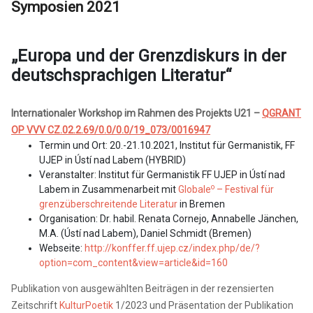
Symposien 2021
„Europa und der Grenzdiskurs in der
deutschsprachigen Literatur“
Internationaler Workshop im Rahmen des Projekts
U21 –
QGRANT
OP VVV CZ.02.2.69/0.0/0.0/19_073/0016947
Termin und Ort: 20.-21.10.2021, Institut für Germanistik, FF
UJEP in Ústí nad Labem (HYBRID)
Veranstalter: Institut für Germanistik FF UJEP in Ústí nad
o
Labem in Zusammenarbeit mit
Globale
– Festival für
grenzüberschreitende Literatur
in Bremen
Organisation: Dr. habil. Renata Cornejo, Annabelle Jänchen,
M.A. (Ústí nad Labem), Daniel Schmidt (Bremen)
Webseite:
http://konffer.ff.ujep.cz/index.php/de/?
option=com_content&view=article&id=160
Publikation von ausgewählten Beiträgen in der rezensierten
Zeitschrift
KulturPoetik
1/2023 und Präsentation der Publikation