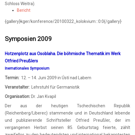
Schloss Weitra).
Bericht
{gallery}kger/konference/20100322_kolokvium:::0:0{/gallery}
Symposien 2009
Hotzenplotz aus Osoblaha. Die böhmische Thematik im Werk
Otfried Preußlers
Inernationales Symposium
Termin:
12. – 14. Juni 2009 in Ústí nad Labem
Veranstalter:
Lehrstuhl für Germanistik
Organisation:
Dr. Jan Kvapil
Der aus der heutigen Tschechischen Republik
(Reichenberg/Liberec) stammende und in Deutschland lebende
und publizierende Schriftsteller Otfried Preußler, der im
vergangenen Herbst seinen 85. Geburtstag feierte, zählt
zweifellos zu den bedeutendsten und international bekanntesten