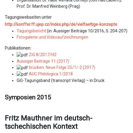
Organisation:
Dr. habil. Renata Cornejo (Ústí nad Labem),
Prof. Dr. Manfred Weinberg (Prag)
Tagungswebseiten unter
http://konffer.ff.ujep.cz/index.php/de/vielfaeltige-konzepte
Tagungsbericht
(in: Aussiger Beiträge 10/2016, S. 204-207)
Fotogalerie und Videoaufzeichnungen
Publikationen:
ZiG 8/2017/H2
Aussiger Beiträge 11 (2017)
brücken. Neue Folge 25/1/-2 (2017)
AUC Philologica 1/2018
GiG-Tagungsband (transcript Verlag) – in Druck
Symposien 2015
Fritz Mauthner im deutsch-
tschechischen Kontext