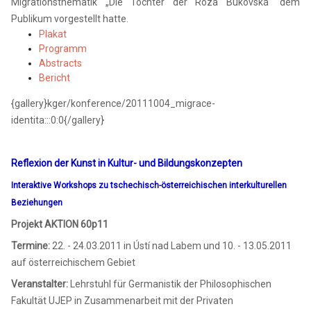
Migrationsthematik „Die Töchter der Róza Bukovská“ dem
Publikum vorgestellt hatte.
Plakat
Programm
Abstracts
Bericht
{gallery}kger/konference/20111004_migrace-
identita:::0:0{/gallery}
Reflexion der Kunst in Kultur- und Bildungskonzepten
Interaktive Workshops zu tschechisch-österreichischen interkulturellen
Beziehungen
Projekt AKTION 60p11
Termine:
22. - 24.03.2011 in Ústí nad Labem und 10. - 13.05.2011
auf österreichischem Gebiet
Veranstalter:
Lehrstuhl für Germanistik der Philosophischen
Fakultät UJEP in Zusammenarbeit mit der Privaten