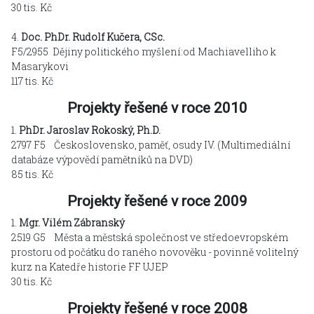
30 tis. Kč
4.
Doc. PhDr. Rudolf Kučera, CSc.
F5/2955 Dějiny politického myšlení:od Machiavelliho k
Masarykovi
117 tis. Kč
Projekty řešené v roce 2010
1.
PhDr. Jaroslav Rokoský, Ph.D.
2797 F5 Československo, paměť, osudy IV. (Multimediální
databáze výpovědí pamětníků na DVD)
85 tis. Kč
Projekty řešené v roce 2009
1.
Mgr. Vilém Zábranský
2519 G5 Města a městská společnost ve středoevropském
prostoru od počátku do raného novověku - povinně volitelný
kurz na Katedře historie FF UJEP
30 tis. Kč
Projekty řešené v roce 2008