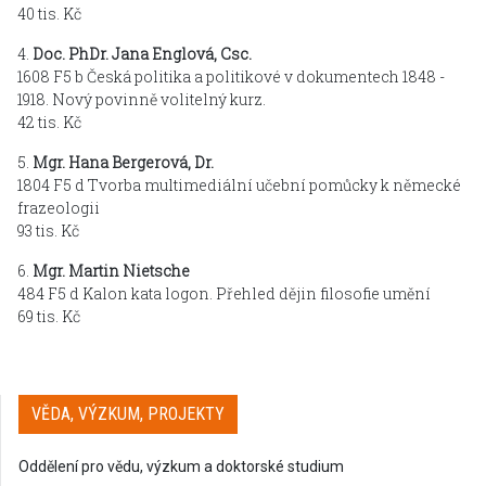
40 tis. Kč
4.
Doc. PhDr. Jana Englová, Csc.
1608 F5 b Česká politika a politikové v dokumentech 1848 -
1918. Nový povinně volitelný kurz.
42 tis. Kč
5.
Mgr. Hana Bergerová, Dr.
1804 F5 d Tvorba multimediální učební pomůcky k německé
frazeologii
93 tis. Kč
6.
Mgr. Martin Nietsche
484 F5 d Kalon kata logon. Přehled dějin filosofie umění
69 tis. Kč
VĚDA, VÝZKUM, PROJEKTY
Oddělení pro vědu, výzkum a doktorské studium