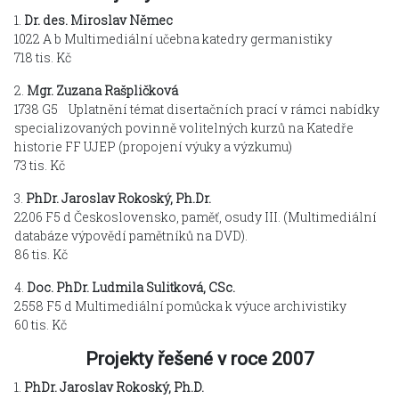
1.
Dr. des. Miroslav Němec
1022 A b Multimediální učebna katedry germanistiky
718 tis. Kč
2.
Mgr. Zuzana Rašpličková
1738 G5 Uplatnění témat disertačních prací v rámci nabídky
specializovaných povinně volitelných kurzů na Katedře
historie FF UJEP (propojení výuky a výzkumu)
73 tis. Kč
3.
PhDr. Jaroslav Rokoský, Ph.Dr.
2206 F5 d Československo, paměť, osudy III. (Multimediální
databáze výpovědí pamětníků na DVD).
86 tis. Kč
4.
Doc. PhDr. Ludmila Sulitková, CSc.
2558 F5 d Multimediální pomůcka k výuce archivistiky
60 tis. Kč
Projekty řešené v roce 2007
1.
PhDr. Jaroslav Rokoský, Ph.D.