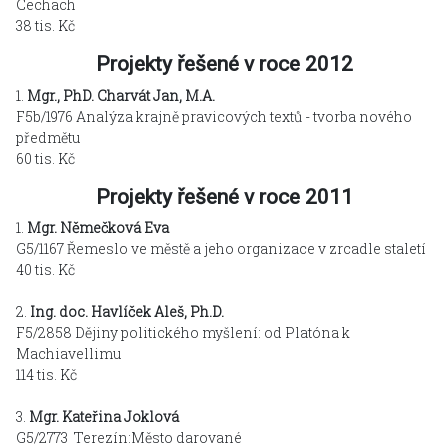
Cechach
38 tis. Kč
Projekty řešené v roce 2012
1.
Mgr., PhD.
Charvát Jan, M.A.
F5b/1976 Analýza krajně pravicových textů - tvorba nového
předmětu
60 tis. Kč
Projekty řešené v roce 2011
1.
Mgr.
Němečková Eva
G5/1167 Řemeslo ve městě a jeho organizace v zrcadle staletí
40 tis. Kč
2.
Ing. doc.
Havlíček Aleš, Ph.D.
F5/2858 Dějiny politického myšlení: od Platóna k
Machiavellimu
114 tis. Kč
3.
Mgr. Kateřina Joklová
G5/2773 Terezín:Město darované