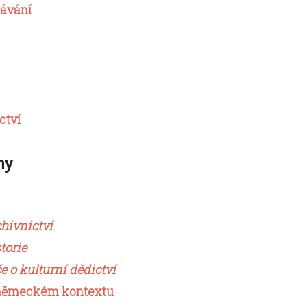
lávání
ctví
my
hivnictví
torie
e o kulturní dědictví
o-německém kontextu