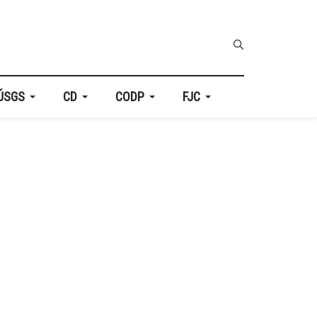
ÚSGS
CD
CODP
FJC