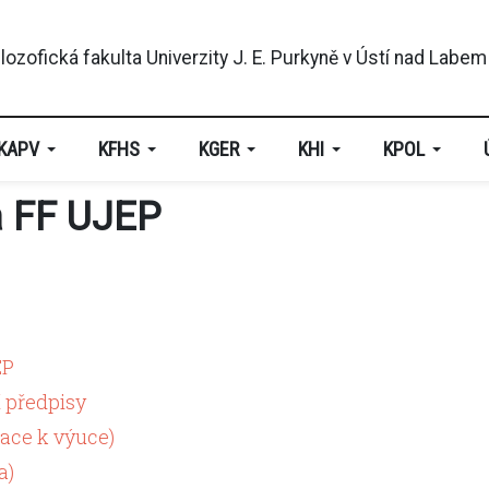
KAPV
KFHS
KGER
KHI
KPOL
a FF UJEP
EP
í předpisy
ace k výuce)
a)