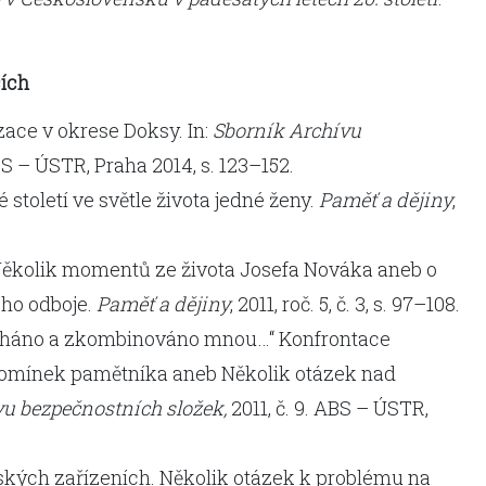
cích
zace v okrese Doksy. In:
Sborník Archívu
BS – ÚSTR, Praha 2014, s. 123–152.
století ve světle života jedné ženy.
Paměť a dějiny
,
 Několik momentů ze života Josefa Nováka aneb o
ho odboje.
Paměť a dějiny
, 2011, roč. 5, č. 3, s. 97–108.
vylháno a zkombinováno mnou…“ Konfrontace
pomínek pamětníka aneb Několik otázek nad
u bezpečnostních složek,
2011, č. 9. ABS – ÚSTR,
ských zařízeních. Několik otázek k problému na