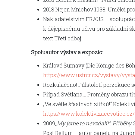
2018 Nejen Mnichov 1938. Umělci prot
Nakladatelstvím FRAUS – spoluprác
k dějepisnému učivu pro základní ško
text Třetí odboj
Spoluautor výstav a expozic:
Králové Šumavy (Die Könige des Bö
https://www.ustrcr.cz/vystavy/vys
Rozkulačeno! Půlstoletí perzekuce 
Případ Světlana… Proměny obrazu tř
„Ve světle šťastných zítřků!“ Kolekti
https://www.kolektivizacevotice.cz/
2009
„My jsme to nevzdali!“. Příběhy 2
Post Bellum – autor panelu na Jung