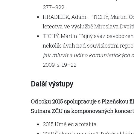
277–322.
HRADILEK, Adam – TICHÝ, Martin: O
letectva ve výslužbě Miroslava Dvoř
TICHÝ, Martin: Tajný svaz osvobozen
několik úvah nad souvislostmi repre
jak mluvit a učit o komunistických 
2009, s. 19–22
Další výstupy
Od roku 2015 spolupracuje s Plzeňskou fi
Sutnara ZČU na komponovaných koncert
2015 Umělec a totalita.
2018 Čelem k masám? Tvůrčí ohlédn