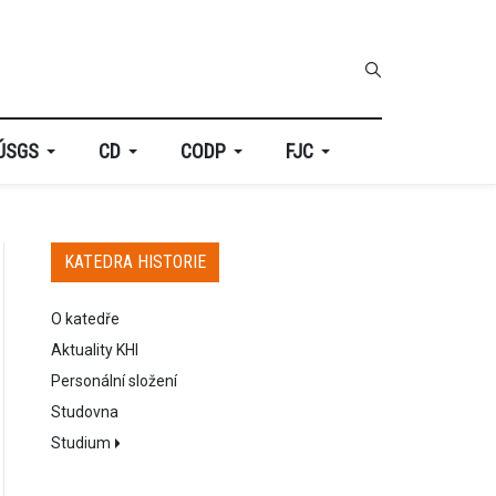
ÚSGS
CD
CODP
FJC
KATEDRA HISTORIE
O katedře
Aktuality KHI
Personální složení
Studovna
Studium