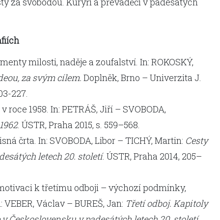
ty za svobodou. Kurýři a převaděči v padesátých
fiích
menty milosti, naděje a zoufalství. In: ROKOSKÝ,
ideou, za svým cílem.
Doplněk, Brno – Univerzita J.
203-227.
 v roce 1958. In: PETRÁŠ, Jiří – SVOBODA,
–1962
. ÚSTR, Praha 2015, s. 559–568.
isná črta. In: SVOBODA, Libor – TICHÝ, Martin:
Cesty
esátých letech 20. století
. ÚSTR, Praha 2014, 205–
otivaci k třetímu odboji – výchozí podmínky,
n: VEBER, Václav – BUREŠ, Jan:
Třetí odboj. Kapitoly
 v Československu v padesátých letech 20. století
.