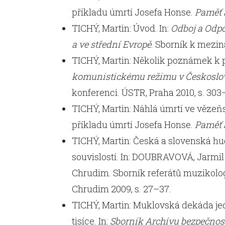
příkladu úmrtí Josefa Honse.
Paměť 
TICHÝ, Martin: Úvod. In:
Odboj a Odp
a ve střední Evropě
. Sborník k mezin
TICHÝ, Martin: Několik poznámek k př
komunistickému režimu v Českoslov
konferenci. ÚSTR, Praha 2010, s. 303
TICHÝ, Martin: Náhlá úmrtí ve vězeň
příkladu úmrtí Josefa Honse.
Paměť 
TICHÝ, Martin: Česká a slovenská hud
souvislostí. In: DOUBRAVOVÁ, Jarmil 
Chrudim. Sborník referátů muzikolog
Chrudim 2009, s. 27–37.
TICHÝ, Martin: Muklovská dekáda jed
tisíce. In:
Sborník Archívu bezpečnos