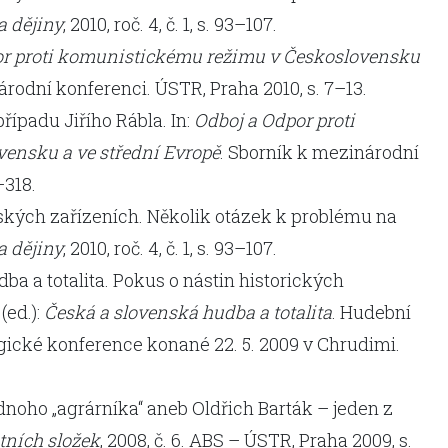
a dějiny
, 2010, roč. 4, č. 1, s. 93–107.
or proti komunistickému režimu v Československu
árodní konferenci. ÚSTR, Praha 2010, s. 7–13.
ípadu Jiřího Rábla. In:
Odboj a Odpor proti
ensku a ve střední Evropě
. Sborník k mezinárodní
–318.
ských zařízeních. Několik otázek k problému na
a dějiny
, 2010, roč. 4, č. 1, s. 93–107.
ba a totalita. Pokus o nástin historických
(ed.):
Česká a slovenská hudba a totalita
. Hudební
ické konference konané 22. 5. 2009 v Chrudimi.
noho „agrárníka“ aneb Oldřich Barták – jeden z
tních složek
, 2008, č. 6. ABS – ÚSTR, Praha 2009, s.