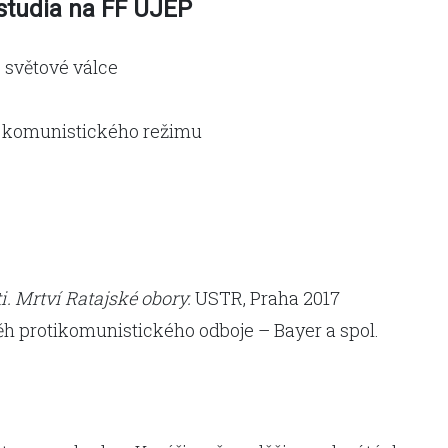
studia na FF UJEP
 světové válce
tí komunistického režimu
i. Mrtví Ratajské obory.
USTR, Praha 2017
ěh protikomunistického odboje – Bayer a spol.