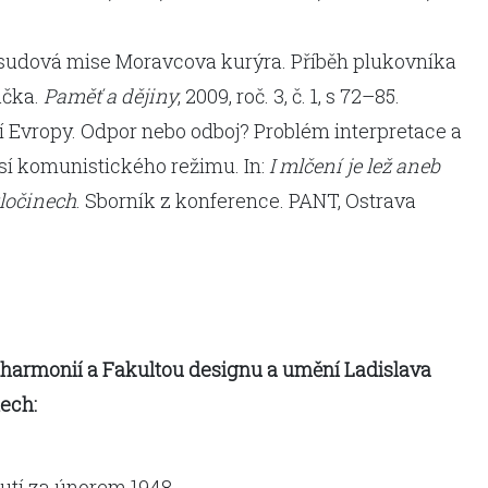
sudová mise Moravcova kurýra. Příběh plukovníka
áčka.
Paměť a dějiny
, 2009, roč. 3, č. 1, s 72–85.
í Evropy. Odpor nebo odboj? Problém interpretace a
sí komunistického režimu. In:
I mlčení je lež aneb
zločinech
. Sborník z konference. PANT, Ostrava
lharmonií a Fakultou designu a umění Ladislava
ech:
utí za únorem 1948