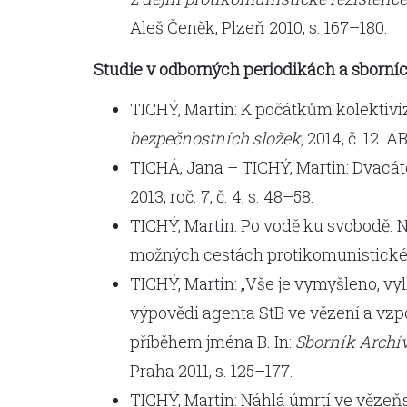
Aleš Čeněk, Plzeň 2010, s. 167–180.
Studie v odborných periodikách a sborní
TICHÝ, Martin: K počátkům kolektivi
bezpečnostních složek,
2014, č. 12. A
TICHÁ, Jana – TICHÝ, Martin: Dvacáté 
2013, roč. 7, č. 4, s. 48–58.
TICHÝ, Martin: Po vodě ku svobodě.
možných cestách protikomunistické
TICHÝ, Martin: „Vše je vymyšleno, 
výpovědi agenta StB ve vězení a vz
příběhem jména B. In:
Sborník Archív
Praha 2011, s. 125–177.
TICHÝ, Martin: Náhlá úmrtí ve vězeň