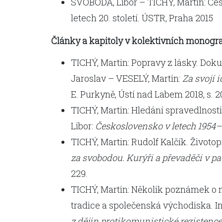
SVOBODA, Libor – TICHÝ, Martin: Ces
letech 20. století. ÚSTR, Praha 2015
Články a kapitoly v kolektivních monogra
TICHÝ, Martin: Popravy z lásky. Doku
Jaroslav – VESELÝ, Martin:
Za svojí 
E. Purkyně, Ústí nad Labem 2018, s. 
TICHÝ, Martin: Hledání spravedlnosti
Libor:
Československo v letech 1954
TICHÝ, Martin: Rudolf Kalčík. Životop
za svobodou. Kurýři a převaděči v pad
229.
TICHÝ, Martin: Několik poznámek o m
tradice a společenská východiska. I
z dějin protikomunistické rezistence