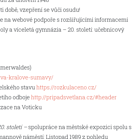
i době, vzepření se vůči osudu!
e na webové podpoře s rozšiřujícími informacemi
ly a víceletá gymnázia – 20. století: učebnicový
hmerwaldes)
tava-kralove-sumavy/
selského stavu
https://rozkulaceno.cz/
etího odboje
http://pripadsvetlana.cz/#header
vizace na Voticku
0. století –
spolupráce na městské expozici spolu s
mannově náměstí: Listopad 1989 z pohledu