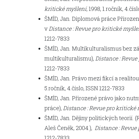
kritické myšlení
, 1998, 1.ročník, 4.čí
ŠMÍD, Jan. Diplomová práce Přirozené
v
Distance : Revue pro kritické myšle
1212-7833
ŠMÍD, Jan. Multikulturalismus bez zák
multikulturalismu),
Distance : Revue 
1212-7833
ŠMÍD, Jan. Právo mezi fikcí a realitou
5.ročník, 4.číslo, ISSN 1212-7833
ŠMÍD, Jan. Přirozené právo jako nutn
práce),
Distance : Revue pro kritické 
ŠMÍD, Jan. Dějiny politických teorií. (
Aleš Čeněk, 2004.),
Distance : Revue 
1212-7833