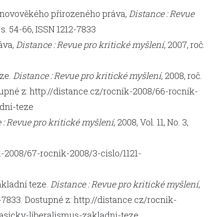
 novověkého přirozeného práva,
Distance : Revue
 4, s. 54-66, ISSN 1212-7833
ráva,
Distance : Revue pro kritické myšlení
, 2007, roč.
eze.
Distance : Revue pro kritické myšlení
, 2008, roč.
stupné z: http://distance.cz/rocnik-2008/66-rocnik-
dni-teze
 : Revue pro kritické myšlení
, 2008, Vol. 11, No. 3,
k-2008/67-rocnik-2008/3-cislo/1121-
ákladní teze.
Distance : Revue pro kritické myšlení
,
12-7833. Dostupné z: http://distance.cz/rocnik-
asicky-liberalismus-zakladni-teze