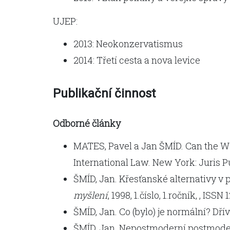
UJEP:
2013: Neokonzervatismus
2014: Třetí cesta a nova levice
Publikační činnost
Odborné články
MATES, Pavel a Jan ŠMÍD. Can the We
International Law. New York: Juris Publ
ŠMÍD, Jan. Křesťanské alternativy v p
myšlení
, 1998, 1.číslo, 1.ročník, , ISSN
ŠMÍD, Jan. Co (bylo) je normální? Dřív
ŠMÍD, Jan. Nepostmoderní postmoder