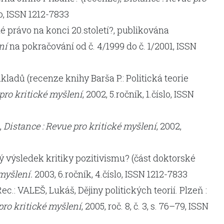
slo, ISSN 1212-7833
 právo na konci 20.století?, publikována
ní
na pokračování od č. 4/1999 do č. 1/2001, ISSN
ladů (recenze knihy Barša P.: Politická teorie
pro kritické myšlení
, 2002, 5.ročník, 1.číslo, ISSN
,
Distance : Revue pro kritické myšlení
, 2002,
ý výsledek kritiky pozitivismu? (část doktorské
myšlení.
2003, 6.ročník, 4.číslo, ISSN 1212-7833
Rec.: VALEŠ, Lukáš, Dějiny politických teorií. Plzeň :
pro kritické myšlení
, 2005, roč. 8, č. 3, s. 76–79, ISSN