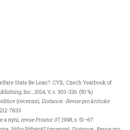
lfare State Be Lean?. CYIL: Czech Yearbook of
ishing, Inc., 2014, V, s. 303-326. (50 %)
olitice (recenze),
Distance : Revue pro kritické
 1212-7833
e a nyní,
revue Prostor
37
, 1998, s. 51–67
na Jiřího Přibáně? (recenze),
Distance : Revue pro