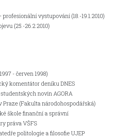
profesionální vystupování (18.-19.1.2010)
jevu (25.-26.2.2010)
1997 - červen 1998)
ický komentátor deníku DNES
or studentských novin AGORA
 v Praze (Fakulta národohospodářská)
ké škole finanční a správní
edry práva VŠFS
tedře politologie a filosofie UJEP