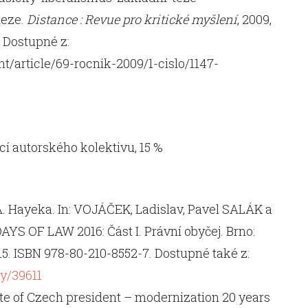
teze.
Distance : Revue pro kritické myšlení
, 2009,
3. Dostupné z:
t/article/69-rocnik-2009/1-cislo/1147-
ucí autorského kolektivu, 15 %
A. Hayeka. In: VOJÁČEK, Ladislav, Pavel SALÁK a
S OF LAW 2016: Část I. Právní obyčej. Brno:
115. ISBN 978-80-210-8552-7. Dostupné také z:
y/39611
ote of Czech president – modernization 20 years