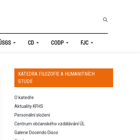
ÚSGS
CD
CODP
FJC
KATEDRA FILOZOFIE A HUMANITNÍCH
STUDIÍ
O katedře
Aktuality KFHS
Personální složení
Centrum občanského vzdělávání ÚL
Galerie Docendo Disco