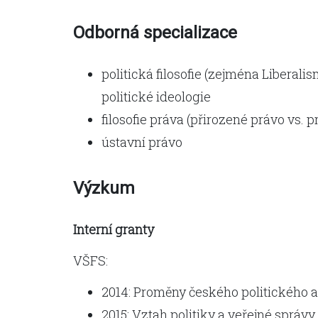
Odborná specializace
politická filosofie (zejména Liberali
politické ideologie
filosofie práva (přirozené právo vs. 
ústavní právo
Výzkum
Interní granty
VŠFS:
2014: Proměny českého politického 
2015: Vztah politiky a veřejné správy