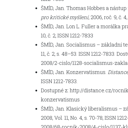
ŠMÍD, Jan. Thomas Hobbes a nástup
pro kritické myšlení
, 2006, roč. 9, č.
ŠMÍD, Jan. Lon L. Fuller a morálka p
10, č. 2, ISSN 1212-7833
ŠMÍD, Jan. Socialismus – základní t
11, č. 2, s. 48–53. ISSN 1212-7833. Do
2008/2-cislo/1128-socialismus-zakla
ŠMÍD, Jan. Konzervatismus.
Distance
ISSN 1212-7833.
Dostupné z: http://distance.cz/rocni
konzervatismus
ŠMÍD, Jan. Klasický liberalismus – z
2008, Vol. 11, No. 4, s. 70-78, ISSN 12
2008/68-rocnik-2008/4-cislo/1137-kl