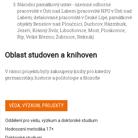
Národní památkový ústav - územně odborné
pracoviště v Ústí nad Labem (pracoviště NPU v Ústí nad
Labem, detašované pracoviště v České Lípě, památkové
objekty Benešov nad Ploučnicí, Duchcov, Házmburk,
Jezeří, Krásný Dvůr, Libochovice, Most, Ploskovice,
Říp, Velké Březno, Zubrnice, Stekník)
Oblast studoven a knihoven
V rámci projektu byly zakoupeny knihy pro katedry
germanistiky, historie a politologie a filozofie
VĚDA, VÝZKUM, PROJEKTY
Oddělení pro vědu, výzkum a doktorské studium
Hodnocení metodika 17+
Doktorské studium