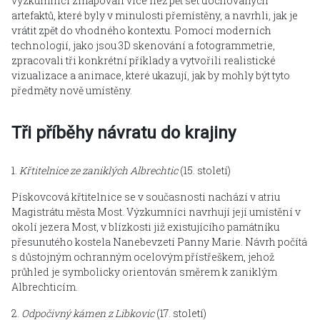
výzkumníci zmapovali více než pět set dochovaných
artefaktů, které byly v minulosti přemístěny, a navrhli, jak je
vrátit zpět do vhodného kontextu. Pomocí moderních
technologií, jako jsou 3D skenování a fotogrammetrie,
zpracovali tři konkrétní příklady a vytvořili realistické
vizualizace a animace, které ukazují, jak by mohly být tyto
předměty nově umístěny.
Tři příběhy návratu do krajiny
1.
Křtitelnice ze zaniklých Albrechtic
(15. století)
Pískovcová křtitelnice se v současnosti nachází v atriu
Magistrátu města Most. Výzkumníci navrhují její umístění v
okolí jezera Most, v blízkosti již existujícího památníku
přesunutého kostela Nanebevzetí Panny Marie. Návrh počítá
s důstojným ochranným ocelovým přístřeškem, jehož
průhled je symbolicky orientován směrem k zaniklým
Albrechticím.
2.
Odpočivný kámen z Libkovic
(17. století)