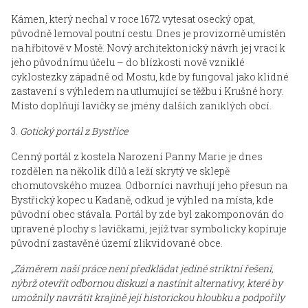
Kámen, který nechal v roce 1672 vytesat osecký opat,
původně lemoval poutní cestu. Dnes je provizorně umístěn
na hřbitově v Mostě. Nový architektonický návrh jej vrací k
jeho původnímu účelu – do blízkosti nově vzniklé
cyklostezky západně od Mostu, kde by fungoval jako klidné
zastavení s výhledem na utlumující se těžbu i Krušné hory.
Místo doplňují lavičky se jmény dalších zaniklých obcí.
3.
Gotický portál z Bystřice
Cenný portál z kostela Narození Panny Marie je dnes
rozdělen na několik dílů a leží skrytý ve sklepě
chomutovského muzea. Odborníci navrhují jeho přesun na
Bystřický kopec u Kadaně, odkud je výhled na místa, kde
původní obec stávala. Portál by zde byl zakomponován do
upravené plochy s lavičkami, jejíž tvar symbolicky kopíruje
původní zastavěné území zlikvidované obce.
„Záměrem naší práce není předkládat jediné striktní řešení,
nýbrž otevřít odbornou diskuzi a nastínit alternativy, které by
umožnily navrátit krajině její historickou hloubku a podpořily