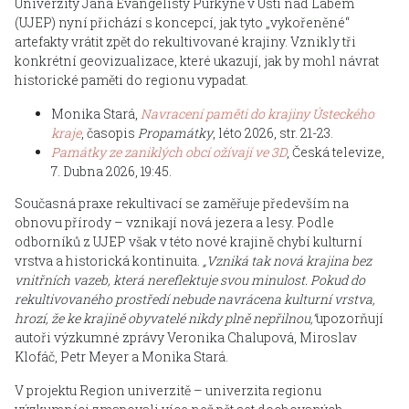
Univerzity Jana Evangelisty Purkyně v Ústí nad Labem
(UJEP) nyní přichází s koncepcí, jak tyto „vykořeněné“
artefakty vrátit zpět do rekultivované krajiny. Vznikly tři
konkrétní geovizualizace, které ukazují, jak by mohl návrat
historické paměti do regionu vypadat.
Monika Stará,
Navracení paměti do krajiny Ústeckého
kraje
, časopis
Propamátky
, léto 2026, str. 21-23.
Památky ze zaniklých obcí ožívají ve 3D
, Česká televize,
7. Dubna 2026, 19:45.
Současná praxe rekultivací se zaměřuje především na
obnovu přírody – vznikají nová jezera a lesy. Podle
odborníků z UJEP však v této nové krajině chybí kulturní
vrstva a historická kontinuita.
„Vzniká tak nová krajina bez
vnitřních vazeb, která nereflektuje svou minulost. Pokud do
rekultivovaného prostředí nebude navrácena kulturní vrstva,
hrozí, že ke krajině obyvatelé nikdy plně nepřilnou,“
upozorňují
autoři výzkumné zprávy Veronika Chalupová, Miroslav
Klofáč, Petr Meyer a Monika Stará.
V projektu Region univerzitě – univerzita regionu