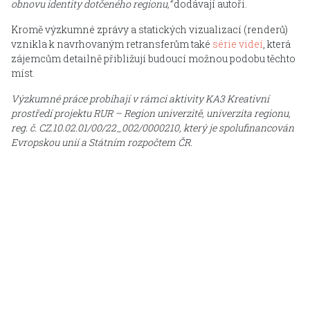
obnovu identity dotčeného regionu,“
dodávají autoři.
Kromě výzkumné zprávy a statických vizualizací (renderů)
vznikla k navrhovaným retransferům také
série videí
, která
zájemcům detailně přibližují budoucí možnou podobu těchto
míst.
Výzkumné práce probíhají v rámci aktivity KA3 Kreativní
prostředí projektu RUR – Region univerzitě, univerzita regionu,
reg. č. CZ.10.02.01/00/22_002/0000210, který je spolufinancován
Evropskou unií a Státním rozpočtem ČR.