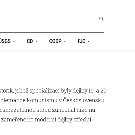
ÚSGS
CD
CODP
FJC
rik, jehož specializací byly dějiny 19. a 20.
roblematice komunismu v Československu.
 nesmazatelnou stopu zanechal také na
y zaměřené na moderní dějiny střední