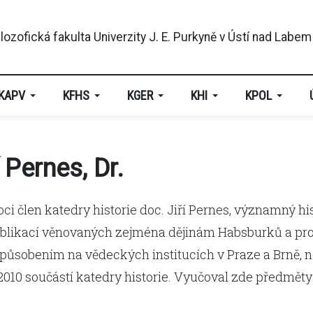
KAPV
KFHS
KGER
KHI
KPOL
 Pernes, Dr.
 člen katedry historie doc. Jiří Pernes, významný histo
publikací věnovaných zejména dějinám Habsburků a p
 působením na vědeckých institucích v Praze a Brně,
u 2010 součástí katedry historie. Vyučoval zde předmět