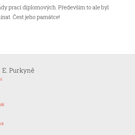
dy prací diplomových. Především to ale byl
ínat. Čest jeho památce!
. E. Purkyně
ví
dií
ká