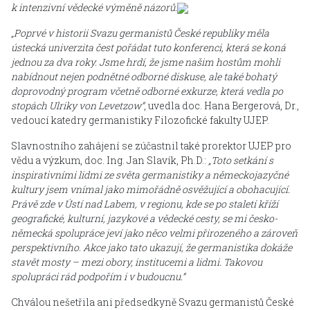
k intenzivní vědecké výměně názorů.
„Poprvé v historii Svazu germanistů České republiky měla
ústecká univerzita čest pořádat tuto konferenci, která se koná
jednou za dva roky. Jsme hrdí, že jsme našim hostům mohli
nabídnout nejen podnětné odborné diskuse, ale také bohatý
doprovodný program včetně odborné exkurze, která vedla po
stopách Ulriky von Levetzow“
, uvedla doc. Hana Bergerová, Dr.,
vedoucí katedry germanistiky Filozofické fakulty UJEP.
Slavnostního zahájení se zúčastnil také prorektor UJEP pro
vědu a výzkum, doc. Ing. Jan Slavík, Ph.D.:
„Toto setkání s
inspirativními lidmi ze světa germanistiky a německojazyčné
kultury jsem vnímal jako mimořádně osvěžující a obohacující.
Právě zde v Ústí nad Labem, v regionu, kde se po staletí kříží
geografické, kulturní, jazykové a vědecké cesty, se mi česko-
německá spolupráce jeví jako něco velmi přirozeného a zároveň
perspektivního. Akce jako tato ukazují, že germanistika dokáže
stavět mosty – mezi obory, institucemi a lidmi. Takovou
spolupráci rád podpořím i v budoucnu.“
Chválou nešetřila ani předsedkyně Svazu germanistů České