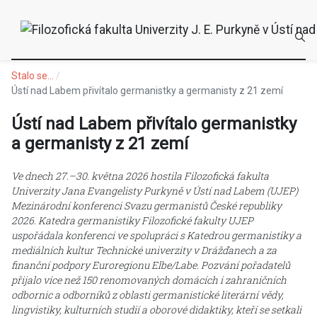
Stalo se...
Ústí nad Labem přivítalo germanistky a germanisty z 21 zemí
Ústí nad Labem přivítalo germanistky
a germanisty z 21 zemí
Ve dnech 27.–30. května 2026 hostila Filozofická fakulta
Univerzity Jana Evangelisty Purkyně v Ústí nad Labem (UJEP)
Mezinárodní konferenci Svazu germanistů České republiky
2026. Katedra germanistiky Filozofické fakulty UJEP
uspořádala konferenci ve spolupráci s Katedrou germanistiky a
mediálních kultur Technické univerzity v Drážďanech a za
finanční podpory Euroregionu Elbe/Labe. Pozvání pořadatelů
přijalo více než 150 renomovaných domácích i zahraničních
odbornic a odborníků z oblasti germanistické literární vědy,
lingvistiky, kulturních studií a oborové didaktiky, kteří se setkali