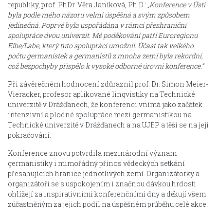
republiky, prof. PhDr. Věra Janíková, Ph.D.:
„Konference v Ústí
byla podle mého názoru velmi úspěšná a svým způsobem
jedinečná. Poprvé byla uspořádána v rámci přeshraniční
spolupráce dvou univerzit. Mé poděkování patří Euroregionu
Elbe/Labe, který tuto spolupráci umožnil. Účast tak velkého
počtu germanistek a germanistů z mnoha zemí byla rekordní,
což bezpochyby přispělo k vysoké odborné úrovni konference.“
Při závěrečném hodnocení zdůraznil prof. Dr. Simon Meier-
Vieracker, profesor aplikované lingvistiky na Technické
univerzitě v Drážďanech, že konferenci vnímá jako začátek
intenzivní a plodné spolupráce mezi germanistikou na
Technické univerzitě v Drážďanech a na UJEP a těší se na její
pokračování.
Konference znovu potvrdila mezinárodní význam
germanistiky i mimořádný přínos vědeckých setkání
přesahujících hranice jednotlivých zemí. Organizátorky a
organizátoři se s uspokojením i značnou dávkou hrdosti
ohlížejí za inspirativními konferenčními dny a děkují všem
zúčastněným za jejich podíl na úspěšném průběhu celé akce.