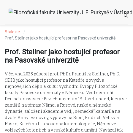
Stalo se...
Prof. Stellner jako hostující profesor na Pasovské univerzitě
Prof. Stellner jako hostující profesor
na Pasovské univerzitě
V červnu 2025 působil prof. PhDr. František Stellner, Ph.D.
(KHI) jako hostující profesor na Katedře nových a
nejnovějších dějin a kultur východní Evropy Filozofické
fakulty Pasovské univerzity v Německu. Vedl seminář
Deutsch-russische Beziehungen im 18. Jahrhundert, který se
zaměřil na témata Němci a Rusové, ruské a německé
dynastie, založení akademie věd, „německá“ kamarila na
dvoře Anny Ivanovny, výpravy na Sibiř, Fridrich Veliký a
Rusko, Kateřina II. a soudobá kinematografie, Němci ve
volžských koloniích a v ruské kultuře a umění. Navázal tak