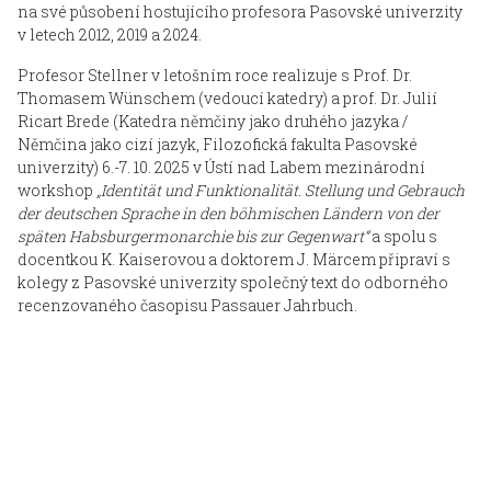
na své působení hostujícího profesora Pasovské univerzity
v letech 2012, 2019 a 2024.
Profesor Stellner v letošním roce realizuje s Prof. Dr.
Thomasem Wünschem (vedoucí katedry) a prof. Dr. Julií
Ricart Brede (Katedra němčiny jako druhého jazyka /
Němčina jako cizí jazyk, Filozofická fakulta Pasovské
univerzity) 6.-7. 10. 2025 v Ústí nad Labem mezinárodní
workshop
„Identität und Funktionalität. Stellung und Gebrauch
der deutschen Sprache in den böhmischen Ländern von der
späten Habsburgermonarchie bis zur Gegenwart“
a spolu s
docentkou K. Kaiserovou a doktorem J. Märcem připraví s
kolegy z Pasovské univerzity společný text do odborného
recenzovaného časopisu Passauer Jahrbuch.