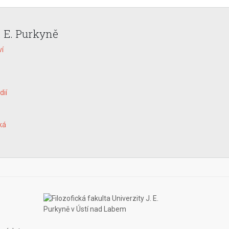
. E. Purkyně
ví
dií
ká