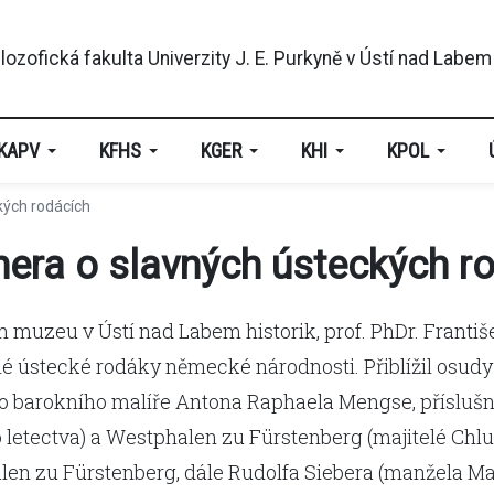
KAPV
KFHS
KGER
KHI
KPOL
kých rodácích
nera o slavných ústeckých r
 muzeu v Ústí nad Labem historik, prof. PhDr. Františ
avné ústecké rodáky německé národnosti. Přiblížil osu
 barokního malíře Antona Raphaela Mengse, příslušn
 letectva) a Westphalen zu Fürstenberg (majitelé C
len zu Fürstenberg, dále Rudolfa Siebera (manžela Ma