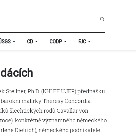
ÚSGS
CD
CODP
FJC
odácích
ek Stellner, Ph.D. (KHI FF UJEP) přednášku
dy barokní malířky Theresy Concordia
íků šlechtických rodů Cavallar von
hlumce), konkrétně významného německého
rlene Dietrich), německého podnikatele