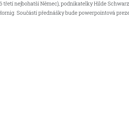
6 třetí nejbohatší Němec), podnikatelky Hilde Schwarz
 Hornig. Součástí přednášky bude powerpointová prez