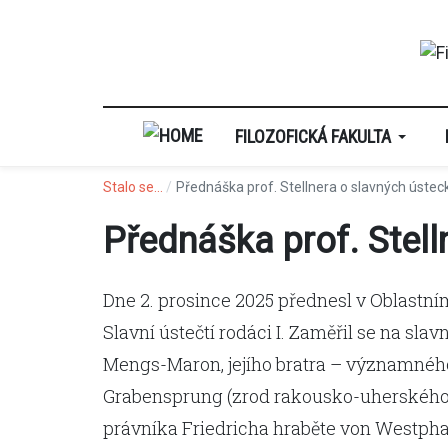
FILOZOFICKÁ FAKULTA
Stalo se...
Přednáška prof. Stellnera o slavných ústec
Přednáška prof. Stell
Dne 2. prosince 2025 přednesl v Oblastním
Slavní ústečtí rodáci I. Zaměřil se na sl
Mengs-Maron, jejího bratra – významného
Grabensprung (zrod rakousko-uherského
právníka Friedricha hraběte von Westpha