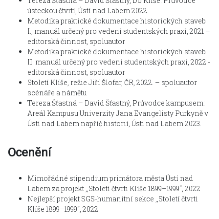
Tereza Šťastná – David Šťastný, Do Klíše: Průvodce
ústeckou čtvrtí, Ústí nad Labem 2022.
Metodika praktické dokumentace historických staveb
I., manuál určený pro vedení studentských praxí, 2021 –
editorská činnost, spoluautor
Metodika praktické dokumentace historických staveb
II. manuál určený pro vedení studentských praxí, 2022 -
editorská činnost, spoluautor
Století Klíše, režie Jiří Šlofar, ČR, 2022. – spoluautor
scénáře a námětu
Tereza Šťastná – David Šťastný, Průvodce kampusem:
Areál Kampusu Univerzity Jana Evangelisty Purkyně v
Ústí nad Labem napříč historií, Ústí nad Labem 2023.
Ocenění
Mimořádné stipendium primátora města Ústí nad
Labem za projekt ‚‚Století čtvrti Klíše 1899–1999‘‘, 2022
Nejlepší projekt SGS-humanitní sekce ‚‚Století čtvrti
Klíše 1899–1999‘‘, 2022