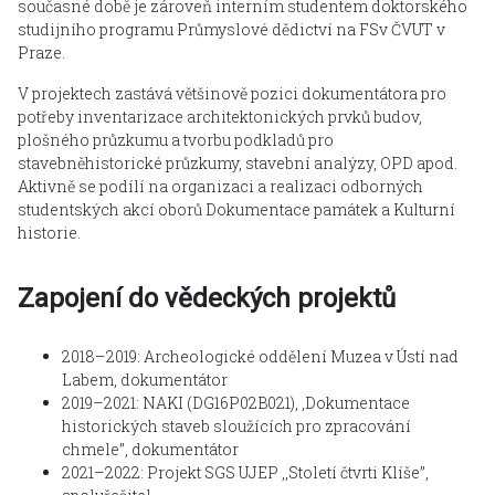
současné době je zároveň interním studentem doktorského
studijního programu Průmyslové dědictví na FSv ČVUT v
Praze.
V projektech zastává většinově pozici dokumentátora pro
potřeby inventarizace architektonických prvků budov,
plošného průzkumu a tvorbu podkladů pro
stavebněhistorické průzkumy, stavební analýzy, OPD apod.
Aktivně se podílí na organizaci a realizaci odborných
studentských akcí oborů Dokumentace památek a Kulturní
historie.
Zapojení do vědeckých projektů
2018–2019: Archeologické oddělení Muzea v Ústí nad
Labem, dokumentátor
2019–2021: NAKI (DG16P02B021), ‚Dokumentace
historických staveb sloužících pro zpracování
chmele’’, dokumentátor
2021–2022: Projekt SGS UJEP ‚‚Století čtvrti Klíše’’,