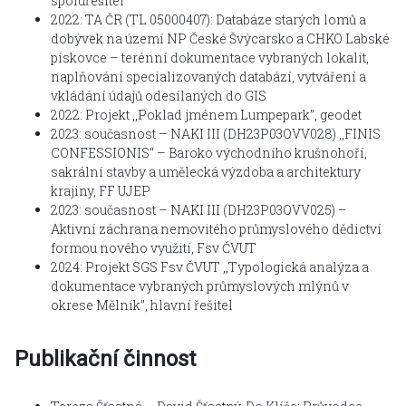
spoluřešitel
2022: TA ČR (TL 05000407): Databáze starých lomů a
dobývek na území NP České Švýcarsko a CHKO Labské
pískovce – terénní dokumentace vybraných lokalit,
naplňování specializovaných databází, vytváření a
vkládání údajů odesílaných do GIS
2022: Projekt ‚‚Poklad jménem Lumpepark’’, geodet
2023: současnost – NAKI III (DH23P03OVV028) ‚‚FINIS
CONFESSIONIS‘‘ – Baroko východního krušnohoří,
sakrální stavby a umělecká výzdoba a architektury
krajiny, FF UJEP
2023: současnost – NAKI III (DH23P03OVV025) –
Aktivní záchrana nemovitého průmyslového dědictví
formou nového využití, Fsv ČVUT
2024: Projekt SGS Fsv ČVUT ‚‚Typologická analýza a
dokumentace vybraných průmyslových mlýnů v
okrese Mělník’’, hlavní řešitel
Publikační činnost