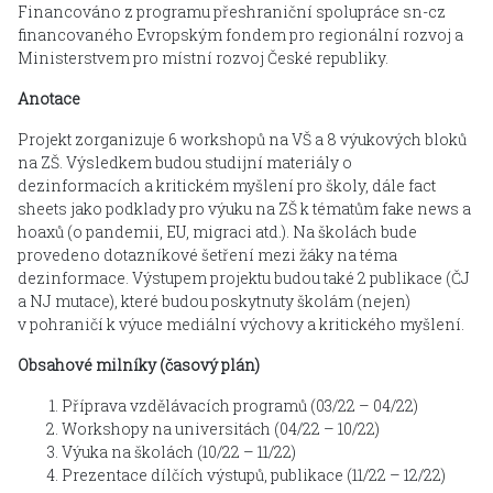
Financováno z programu přeshraniční spolupráce sn-cz
financovaného Evropským fondem pro regionální rozvoj a
Ministerstvem pro místní rozvoj České republiky.
Anotace
Projekt zorganizuje 6 workshopů na VŠ a 8 výukových bloků
na ZŠ. Výsledkem budou studijní materiály o
dezinformacích a kritickém myšlení pro školy, dále fact
sheets jako podklady pro výuku na ZŠ k tématům fake news a
hoaxů (o pandemii, EU, migraci atd.). Na školách bude
provedeno dotazníkové šetření mezi žáky na téma
dezinformace. Výstupem projektu budou také 2 publikace (ČJ
a NJ mutace), které budou poskytnuty školám (nejen)
v pohraničí k výuce mediální výchovy a kritického myšlení.
Obsahové milníky (časový plán)
Příprava vzdělávacích programů (03/22 – 04/22)
Workshopy na universitách (04/22 – 10/22)
Výuka na školách (10/22 – 11/22)
Prezentace dílčích výstupů, publikace (11/22 – 12/22)