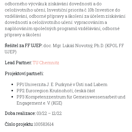
odborného výcviku k získávání dovedností a do
celoživotního učení; Investiční priorita č. 10b Investice do
vzdělávání, odborné přípravy a školení za účelem získávání
dovedností a celoživotního učení: vypracováním a
naplňováním společných programů vzdělávání, odborné
přípravy a školení
Řešitel za FF UJEP:
doc. Mgr. Lukáš Novotný, Ph.D. (KPOL FF
UJEP)
Lead Partner:
TU Chemnitz
Projektoví partneři:
PP1 Univerzita J. E. Purkyně v Ústí nad Labem
PP2 Euroregion Krušnohoří, česká část
PP3 Kompetenzzentrum für Gemeinwessenarbeit und
Engagement e. V. (KGE)
Doba realizace:
03/22 – 12/22
Číslo projektu:
100583614