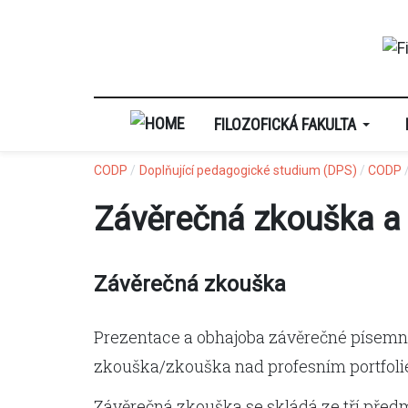
FILOZOFICKÁ FAKULTA
CODP
Doplňující pedagogické studium (DPS)
CODP
Závěrečná zkouška a
Závěrečná zkouška
Prezentace a obhajoba závěrečné písemné
zkouška/zkouška nad profesním portfolie
Závěrečná zkouška se skládá ze tří předm