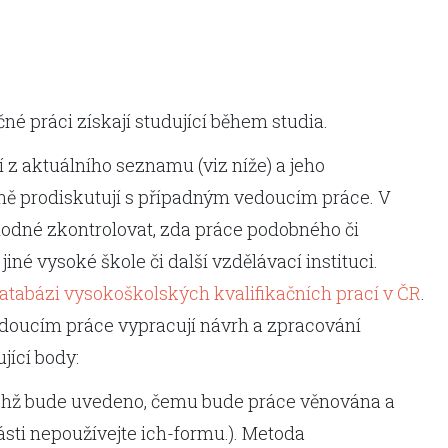
é práci získají studující během studia.
í z aktuálního seznamu (viz níže) a jeho
ně prodiskutují s případným vedoucím práce. V
hodné zkontrolovat, zda práce podobného či
jiné vysoké škole či další vzdělávací instituci.
atabázi vysokoškolských kvalifikačních prací v ČR
.
edoucím práce vypracují návrh a zpracování
jící body:
nichž bude uvedeno, čemu bude práce věnována a
 části nepoužívejte ich-formu.). Metoda