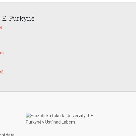
. E. Purkyně
ví
dií
ká
bní data