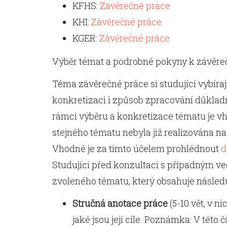
KFHS:
Závěrečné práce
KHI:
Závěrečné práce
KGER:
Závěrečné práce
Výběr témat a podrobné pokyny k závěrečn
Téma závěrečné práce si studující vybíraj
konkretizaci i způsob zpracování důklad
rámci výběru a konkretizace tématu je v
stejného tématu nebyla již realizována na 
Vhodné je za tímto účelem prohlédnout
d
Studující před konzultací s případným v
zvoleného tématu, který obsahuje následu
Stručná anotace práce
(5-10 vět, v 
jaké jsou její cíle. Poznámka: V této