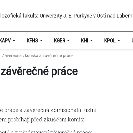
KAPV
KFHS
KGER
KHI
KPOL
Závěrečná zkouška a závěrečné práce
 závěrečné práce
 práce a závěrečná komisionální ústní
m probíhají před zkušební komisí.
ětů a z představení závěrečné práce: