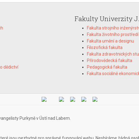
Fakulty Univerzity J
ch
Fakulta strojního inženýrst
Fakulta životního prostředí
Fakulta umění a designu
Filozofická fakulta
Fakulta zdravotnických stu
Přírodovědecká fakulta
o dědictví
Pedagogická fakulta
Fakulta sociálně ekonomic
vangelisty Purkyně v Ústí nad Labem.
teré jsou nezbytné pro správné fungování webu. Nesbíráme žádná oso