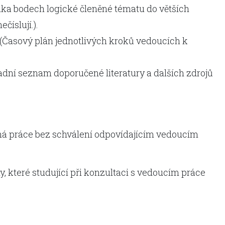
lika bodech logické členěné tématu do větších
číslují.).
(Časový plán jednotlivých kroků vedoucích k
adní seznam doporučené literatury a dalších zdrojů
ná práce bez schválení odpovídajícím vedoucím
, které studující při konzultaci s vedoucím práce